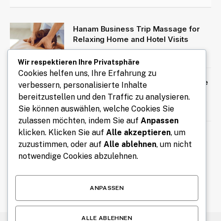
Hanam Business Trip Massage for
Relaxing Home and Hotel Visits
August 7, 2026
Wir respektieren Ihre Privatsphäre
Cookies helfen uns, Ihre Erfahrung zu
Mit Kennzeichen express Fahrzeuge
verbessern, personalisierte Inhalte
bequem online an- und abmelden
bereitzustellen und den Traffic zu analysieren.
August 7, 2026
Sie können auswählen, welche Cookies Sie
zulassen möchten, indem Sie auf
Anpassen
klicken. Klicken Sie auf
Alle akzeptieren
, um
Free Tools for Teachers and
zuzustimmen, oder auf
Alle ablehnen
, um nicht
Students to Improve Learning,
Creativity, and Classroom
notwendige Cookies abzulehnen.
Productivity
August 6, 2026
ANPASSEN
ALLE ABLEHNEN