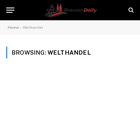
Home
»
Welthandel
BROWSING:
WELTHANDEL