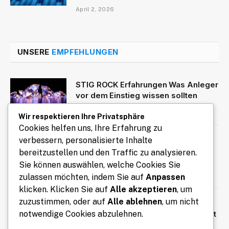
April 2, 2026
UNSERE
EMPFEHLUNGEN
STIG ROCK Erfahrungen Was Anleger
vor dem Einstieg wissen sollten
August 4, 2026
Wir respektieren Ihre Privatsphäre
Cookies helfen uns, Ihre Erfahrung zu
Zeit zwischen zwei Zeitpunkten
verbessern, personalisierte Inhalte
online berechnen mit kostenlosem
bereitzustellen und den Traffic zu analysieren.
Zeitrechner
Sie können auswählen, welche Cookies Sie
zulassen möchten, indem Sie auf
Anpassen
August 3, 2026
klicken. Klicken Sie auf
Alle akzeptieren
, um
zuzustimmen, oder auf
Alle ablehnen
, um nicht
Aktuelle Nachrichten zu Politik
Wirtschaft und Technologie kompakt
notwendige Cookies abzulehnen.
zusammengefasst