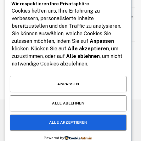
Wir respektieren Ihre Privatsphäre
Cookies helfen uns, Ihre Erfahrung zu
Mit Kennzeichen express Fahrzeuge
verbessern, personalisierte Inhalte
bequem online an- und abmelden
bereitzustellen und den Traffic zu analysieren.
August 7, 2026
Sie können auswählen, welche Cookies Sie
zulassen möchten, indem Sie auf
Anpassen
klicken. Klicken Sie auf
Alle akzeptieren
, um
Free Tools for Teachers and
zuzustimmen, oder auf
Alle ablehnen
, um nicht
Students to Improve Learning,
Creativity, and Classroom
notwendige Cookies abzulehnen.
Productivity
August 6, 2026
ANPASSEN
ALLE ABLEHNEN
© 2026 Alle Rechte vorbehalten.
Bremen Daily
ALLE AKZEPTIEREN
Über uns
Kontakt
Haftungsausschluss
Haftung für Inhalte
Datenschutzerklärung
Impressum
Powered by