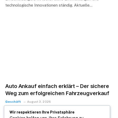
technologische Innovationen ständig. Aktuelle…
Auto Ankauf einfach erklärt – Der sichere
Weg zum erfolgreichen Fahrzeugverkauf
Geschäft
August 3, 2026
Der Verkauf eines Fahrzeugs ist für viele Menschen mit
Wir respektieren Ihre Privatsphäre
Unsicherheiten verbunden. Welche Unterlagen werden