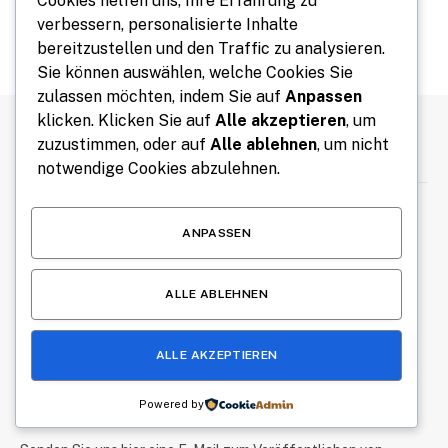
Cookies helfen uns, Ihre Erfahrung zu
benötigt?…
verbessern, personalisierte Inhalte
bereitzustellen und den Traffic zu analysieren.
Sie können auswählen, welche Cookies Sie
zulassen möchten, indem Sie auf
Anpassen
klicken. Klicken Sie auf
Alle akzeptieren
, um
zuzustimmen, oder auf
Alle ablehnen
, um nicht
ÜBER UNS
notwendige Cookies abzulehnen.
ANPASSEN
ALLE ABLEHNEN
Bremen Daily liefert täglich aktuelle Nachrichten und
interessante Geschichten aus Bremen und Umgebung. Wir
ALLE AKZEPTIEREN
berichten über lokale Ereignisse, Trends und Themen, die die
Region bewegen. Bleiben Sie informiert und entdecken Sie
Bremen jeden Tag neu.
Powered by